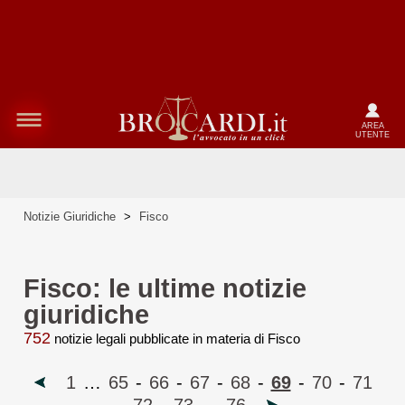
AREA
UTENTE
Notizie Giuridiche
>
Fisco
Fisco: le ultime notizie
giuridiche
752
notizie legali pubblicate in materia di Fisco
1
…
65
-
66
-
67
-
68
-
69
-
70
-
71