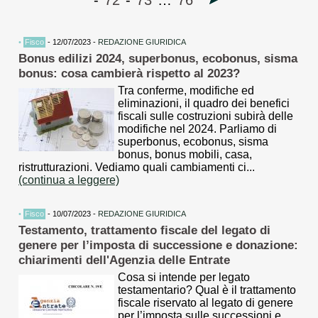
-
72
-
73
…
76
•
Fisco
- 12/07/2023 -
REDAZIONE GIURIDICA
Bonus edilizi 2024, superbonus, ecobonus, sisma
bonus: cosa cambierà rispetto al 2023?
Tra conferme, modifiche ed
eliminazioni, il quadro dei benefici
fiscali sulle costruzioni subirà delle
modifiche nel 2024. Parliamo di
superbonus, ecobonus, sisma
bonus, bonus mobili, casa,
ristrutturazioni. Vediamo quali cambiamenti ci...
(continua a leggere)
•
Fisco
- 10/07/2023 -
REDAZIONE GIURIDICA
Testamento, trattamento fiscale del legato di
genere per l’imposta di successione e donazione:
chiarimenti dell'Agenzia delle Entrate
Cosa si intende per legato
testamentario? Qual è il trattamento
fiscale riservato al legato di genere
per l’imposta sulle successioni e