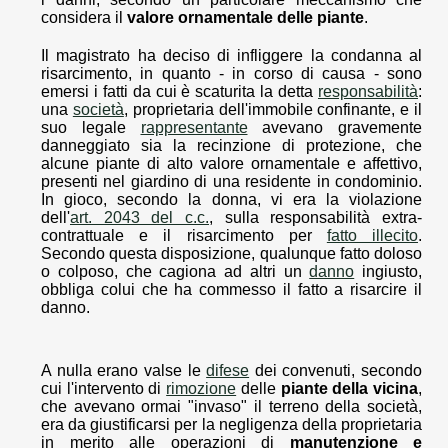
considera il
valore ornamentale delle piante
.
Il magistrato ha deciso di infliggere la condanna al
risarcimento, in quanto - in corso di causa - sono
emersi i fatti da cui è scaturita la detta
responsabilità
:
una
società
, proprietaria dell'immobile confinante, e il
suo legale
rappresentante
avevano gravemente
danneggiato sia la recinzione di protezione, che
alcune piante di alto valore ornamentale e affettivo,
presenti nel giardino di una residente in condominio.
In gioco, secondo la donna, vi era la violazione
dell'
art. 2043 del c.c.
, sulla responsabilità extra-
contrattuale e il risarcimento per
fatto illecito
.
Secondo questa disposizione, qualunque fatto doloso
o colposo, che cagiona ad altri un
danno
ingiusto,
obbliga colui che ha commesso il fatto a risarcire il
danno.
A nulla erano valse le
difese
dei convenuti, secondo
cui l'intervento di
rimozione
delle
piante della vicina
,
che avevano ormai "invaso" il terreno della società,
era da giustificarsi per la negligenza della proprietaria
in merito alle operazioni di
manutenzione e