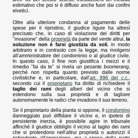
estimativo che poi si è diffuso anche fuori dai confini
elvetici.
Oltre alla ulteriore condanna al pagamento delle
spese per il ripristino, il giudice ligure ha altresì
precisato che, in caso di violazione dei diritti per
"invasione" della
proprietà
da parte del verde altrui,
la
soluzione non è farsi giustizia da soli
, in modo
arbitrario e in contrasto con la legge, ma rivolgersi
all'amministratore del condominio o al giudice civile.
In questo caso, il fine non giustifica i mezzi e il
rimedio "fai da te" si rivela un pesante
boomerang
,
perché non rispetta quanto previsto dalle norme
civilistiche e, in particolare, dall'
art. 896 del c.c.
,
secondo cui il
proprietario
ha diritto di richiedere il
taglio dei rami
degli alberi del vicino che si
estendono sulla sua proprietà e di tagliare
autonomamente le radici che invadono il suo terreno.
Se il proprietario della pianta si oppone, il
condomino
danneggiato può diffidare il vicino e, in ipotesi di
persistente inerzia, è possibile agire in tribunale
affinché il giudice obblighi il vicino al taglio dei rami
che si protendono nell'altrui proprietà o autorizzi il
richiedente all'operazione, ma a spese della parte