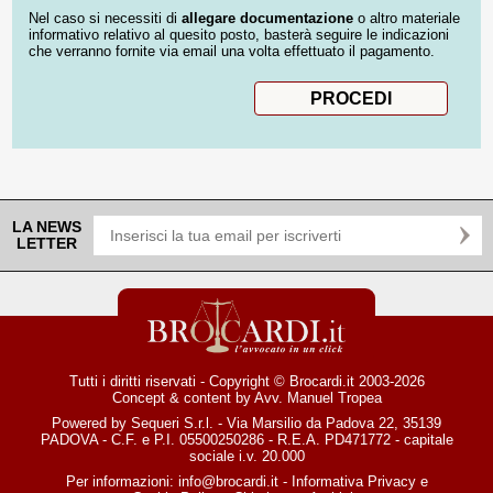
Nel caso si necessiti di
allegare documentazione
o altro materiale
informativo relativo al quesito posto, basterà seguire le indicazioni
che verranno fornite via email una volta effettuato il pagamento.
LA NEWS
LETTER
Tutti i diritti riservati - Copyright © Brocardi.it 2003-2026
Concept & content by
Avv. Manuel Tropea
Powered by Sequeri S.r.l. - Via Marsilio da Padova 22, 35139
PADOVA - C.F. e P.I. 05500250286 - R.E.A. PD471772 - capitale
sociale i.v. 20.000
Per informazioni:
info@brocardi.it
-
Informativa Privacy
e