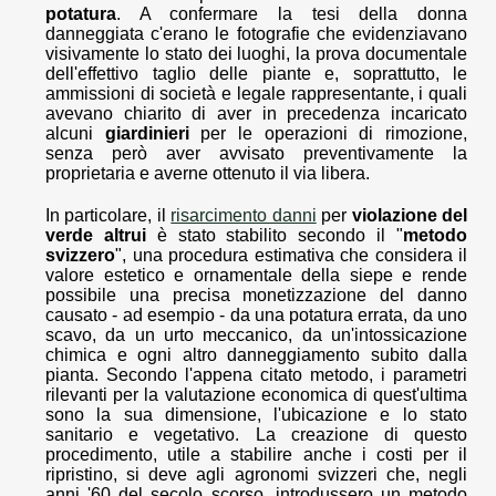
potatura
. A confermare la tesi della donna
danneggiata c'erano le fotografie che evidenziavano
visivamente lo stato dei luoghi, la prova documentale
dell'effettivo taglio delle piante e, soprattutto, le
ammissioni di società e legale rappresentante, i quali
avevano chiarito di aver in precedenza incaricato
alcuni
giardinieri
per le operazioni di rimozione,
senza però aver avvisato preventivamente la
proprietaria e averne ottenuto il via libera.
In particolare, il
risarcimento danni
per
violazione del
verde altrui
è stato stabilito secondo il "
metodo
svizzero
", una procedura estimativa che considera il
valore estetico e ornamentale della siepe e rende
possibile una precisa monetizzazione del danno
causato - ad esempio - da una potatura errata, da uno
scavo, da un urto meccanico, da un'intossicazione
chimica e ogni altro danneggiamento subito dalla
pianta. Secondo l'appena citato metodo, i parametri
rilevanti per la valutazione economica di quest'ultima
sono la sua dimensione, l'ubicazione e lo stato
sanitario e vegetativo. La creazione di questo
procedimento, utile a stabilire anche i costi per il
ripristino, si deve agli agronomi svizzeri che, negli
anni '60 del secolo scorso, introdussero un metodo