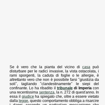
Se è vero che la pianta del vicino di
casa
può
disturbare per le radici invasive, la vista ostacolata, i
rami sporgenti, la caduta di foglie o le allergie, è
altrettanto vero che non è possibile farsi "giustizia da
soli", tagliando "clandestinamente" le siepi del
confinante. Lo ha ribadito il
tribunale
di Imperia
con
una recentissima
sentenza
, la n. 272 di quest'anno. In
essa il
giudice
ha spiegato che, oltre a essere vietato
dalla
legge
, questo comportamento obbliga a risarcire
i danni, secondo un particolare meccanismo che