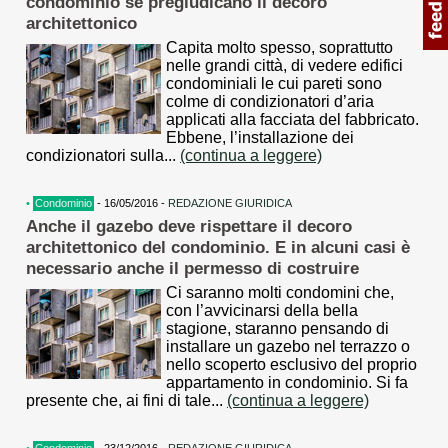
condominio se pregiudicano il decoro
architettonico
Capita molto spesso, soprattutto
nelle grandi città, di vedere edifici
condominiali le cui pareti sono
colme di condizionatori d’aria
applicati alla facciata del fabbricato.
Ebbene, l’installazione dei
condizionatori sulla...
(continua a leggere)
•
Condominio
- 16/05/2016 -
REDAZIONE GIURIDICA
Anche il gazebo deve rispettare il decoro
architettonico del condominio. E in alcuni casi è
necessario anche il permesso di costruire
Ci saranno molti condomini che,
con l’avvicinarsi della bella
stagione, staranno pensando di
installare un gazebo nel terrazzo o
nello scoperto esclusivo del proprio
appartamento in condominio. Si fa
presente che, ai fini di tale...
(continua a leggere)