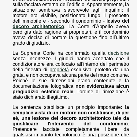
sulla facciata esterna dell'edificio. Apparentemente, la
situazione sembrava sfavorevole agli inquilini: il
motore era visibile, posizionato lungo il prospetto
dell'immobile e - secondo il condominio -
lesivo del
decoro architettonico
. La Corte d'Appello aveva
però già dato ragione ai proprietari, e il condominio
aveva deciso di portare la questione fino all'ultimo
grado di giudizio.
La Suprema Corte ha confermato quella
decisione
senza incertezze. I giudici hanno accertato che il
condizionatore era collocato all'interno del perimetro
della finestra di
proprietà
esclusiva, protetto da una
grata, e non occupava alcuna parte del muro comune.
Poiché le sue dimensioni erano contenute e la
documentazione fotografica
non evidenziava alcun
pregiudizio estetico reale
, l'ordine di rimozione è
stato dichiarato illegittimo.
La sentenza stabilisce un principio importante:
la
semplice vista di un motore non costituisce, di per
sé, una lesione del decoro architettonico tale da
giustificare l'intervento del condominio
.
Pretendere facciate completamente libere da
qualsiasi impianto tecnologico è una posizione che