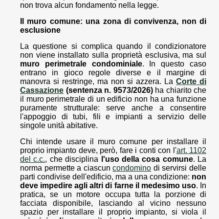
non trova alcun fondamento nella legge.
Il muro comune: una zona di convivenza, non di
esclusione
La questione si complica quando il condizionatore
non viene installato sulla proprietà esclusiva, ma sul
muro perimetrale condominiale
. In questo caso
entrano in gioco regole diverse e il margine di
manovra si restringe, ma non si azzera. La
Corte di
Cassazione
(sentenza n. 9573/2026)
ha chiarito che
il muro perimetrale di un edificio non ha una funzione
puramente strutturale: serve anche a consentire
l'appoggio di tubi, fili e impianti a servizio delle
singole unità abitative.
Chi intende usare il muro comune per installare il
proprio impianto deve, però, fare i conti con l'
art. 1102
del c.c.
, che disciplina
l'uso della cosa comune
. La
norma permette a ciascun
condomino
di servirsi delle
parti condivise dell'edificio, ma a una condizione:
non
deve impedire agli altri di farne il medesimo uso
. In
pratica, se un motore occupa tutta la porzione di
facciata disponibile, lasciando al vicino nessuno
spazio per installare il proprio impianto, si viola il