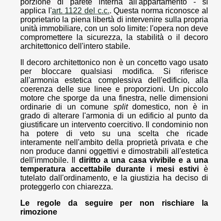
porzione di parete interna all'appartamento - si
applica l'
art. 1122 del c.c.
. Questa norma riconosce al
proprietario la piena libertà di intervenire sulla propria
unità immobiliare, con un solo limite: l'opera non deve
compromettere la sicurezza, la stabilità o il decoro
architettonico dell'intero stabile.
Il decoro architettonico non è un concetto vago usato
per bloccare qualsiasi modifica. Si riferisce
all'armonia estetica complessiva dell'edificio, alla
coerenza delle sue linee e proporzioni. Un piccolo
motore che sporge da una finestra, nelle dimensioni
ordinarie di un comune
split
domestico, non è in
grado di alterare l'armonia di un edificio al punto da
giustificare un intervento coercitivo. Il condominio non
ha potere di veto su una scelta che ricade
interamente nell'ambito della proprietà privata e che
non produce danni oggettivi e dimostrabili all'estetica
dell'immobile. Il
diritto a una casa vivibile e a una
temperatura accettabile durante i mesi estivi
è
tutelato dall'ordinamento, e la giustizia ha deciso di
proteggerlo con chiarezza.
Le regole da seguire per non rischiare la
rimozione