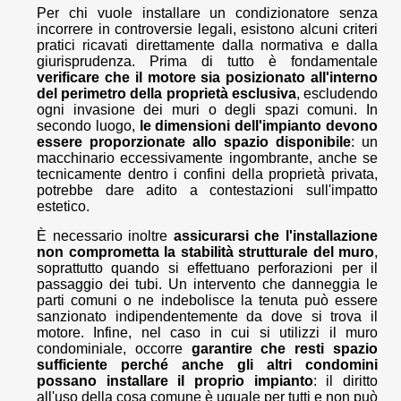
Per chi vuole installare un condizionatore senza
incorrere in controversie legali, esistono alcuni criteri
pratici ricavati direttamente dalla normativa e dalla
giurisprudenza. Prima di tutto è fondamentale
verificare che il motore sia posizionato all'interno
del perimetro della proprietà esclusiva
, escludendo
ogni invasione dei muri o degli spazi comuni. In
secondo luogo,
le dimensioni dell'impianto devono
essere proporzionate allo spazio disponibile
: un
macchinario eccessivamente ingombrante, anche se
tecnicamente dentro i confini della proprietà privata,
potrebbe dare adito a contestazioni sull'impatto
estetico.
È necessario inoltre
assicurarsi che l'installazione
non comprometta la stabilità strutturale del muro
,
soprattutto quando si effettuano perforazioni per il
passaggio dei tubi. Un intervento che danneggia le
parti comuni o ne indebolisce la tenuta può essere
sanzionato indipendentemente da dove si trova il
motore. Infine, nel caso in cui si utilizzi il muro
condominiale, occorre
garantire che resti spazio
sufficiente perché anche gli altri condomini
possano installare il proprio impianto
: il diritto
all'uso della cosa comune è uguale per tutti e non può