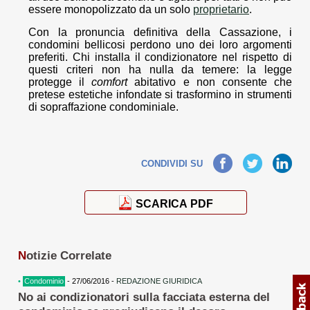
essere monopolizzato da un solo
proprietario
.
Con la pronuncia definitiva della Cassazione, i
condomini bellicosi perdono uno dei loro argomenti
preferiti. Chi installa il condizionatore nel rispetto di
questi criteri non ha nulla da temere: la legge
protegge il
comfort
abitativo e non consente che
pretese estetiche infondate si trasformino in strumenti
di sopraffazione condominiale.
Facebook
Twitter
LinkedIn
CONDIVIDI SU
SCARICA PDF
N
otizie Correlate
•
Condominio
- 27/06/2016 -
REDAZIONE GIURIDICA
No ai condizionatori sulla facciata esterna del