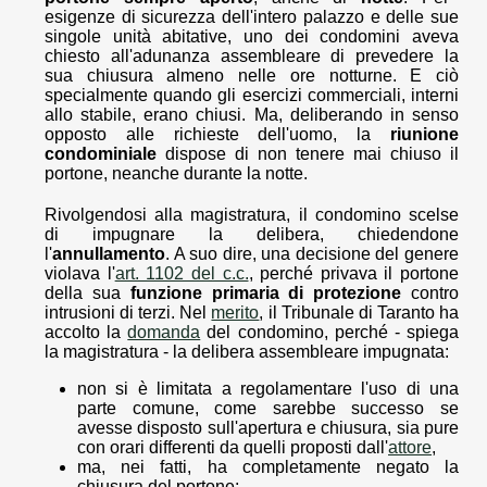
esigenze di sicurezza dell'intero palazzo e delle sue
singole unità abitative, uno dei condomini aveva
chiesto all'adunanza assembleare di prevedere la
sua chiusura almeno nelle ore notturne. E ciò
specialmente quando gli esercizi commerciali, interni
allo stabile, erano chiusi. Ma, deliberando in senso
opposto alle richieste dell'uomo, la
riunione
condominiale
dispose di non tenere mai chiuso il
portone, neanche durante la notte.
Rivolgendosi alla magistratura, il condomino scelse
di impugnare la delibera, chiedendone
l'
annullamento
. A suo dire, una decisione del genere
violava l'
art. 1102 del c.c.
, perché privava il portone
della sua
funzione primaria di protezione
contro
intrusioni di terzi. Nel
merito
, il Tribunale di Taranto ha
accolto la
domanda
del condomino, perché - spiega
la magistratura - la delibera assembleare impugnata:
non si è limitata a regolamentare l'uso di una
parte comune, come sarebbe successo se
avesse disposto sull'apertura e chiusura, sia pure
con orari differenti da quelli proposti dall'
attore
,
ma, nei fatti, ha completamente negato la
chiusura del portone;