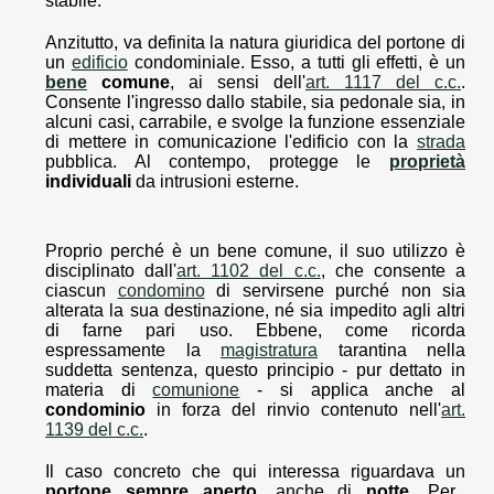
stabile.
Anzitutto, va definita la natura giuridica del portone di
un
edificio
condominiale. Esso, a tutti gli effetti, è un
bene
comune
, ai sensi dell'
art. 1117 del c.c.
.
Consente l'ingresso dallo stabile, sia pedonale sia, in
alcuni casi, carrabile, e svolge la funzione essenziale
di mettere in comunicazione l'edificio con la
strada
pubblica. Al contempo, protegge le
proprietà
individuali
da intrusioni esterne.
Proprio perché è un bene comune, il suo utilizzo è
disciplinato dall'
art. 1102 del c.c.
, che consente a
ciascun
condomino
di servirsene purché non sia
alterata la sua destinazione, né sia impedito agli altri
di farne pari uso. Ebbene, come ricorda
espressamente la
magistratura
tarantina nella
suddetta sentenza, questo principio - pur dettato in
materia di
comunione
- si applica anche al
condominio
in forza del rinvio contenuto nell'
art.
1139 del c.c.
.
Il caso concreto che qui interessa riguardava un
portone sempre aperto
, anche di
notte
. Per