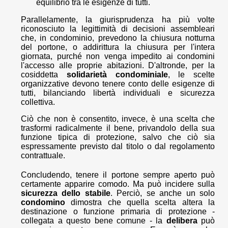
equilibrio tra le esigenze di tutti.
Parallelamente, la giurisprudenza ha più volte
riconosciuto la legittimità di decisioni assembleari
che, in condominio, prevedono la chiusura notturna
del portone, o addirittura la chiusura per l'intera
giornata, purché non venga impedito ai condomini
l'accesso alle proprie abitazioni. D'altronde, per la
cosiddetta
solidarietà condominiale
, le scelte
organizzative devono tenere conto delle esigenze di
tutti, bilanciando libertà individuali e sicurezza
collettiva.
Ciò che non è consentito, invece, è una scelta che
trasformi radicalmente il bene, privandolo della sua
funzione tipica di protezione, salvo che ciò sia
espressamente previsto dal titolo o dal regolamento
contrattuale.
Concludendo, tenere il portone sempre aperto può
certamente apparire comodo. Ma può incidere sulla
sicurezza dello stabile
. Perciò, se anche un solo
condomino
dimostra che quella scelta altera la
destinazione o funzione primaria di protezione -
collegata a questo bene comune - la
delibera
può