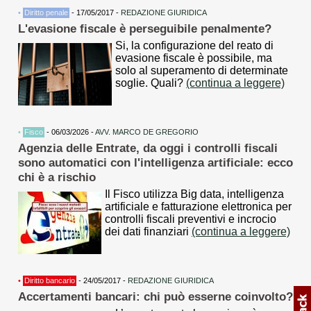
•
Diritto penale
- 17/05/2017 -
REDAZIONE GIURIDICA
L'evasione fiscale è perseguibile penalmente?
Si, la configurazione del reato di
evasione fiscale è possibile, ma
solo al superamento di determinate
soglie. Quali?
(continua a leggere)
•
Fisco
- 06/03/2026 -
AVV. MARCO DE GREGORIO
Agenzia delle Entrate, da oggi i controlli fiscali
sono automatici con l'intelligenza artificiale: ecco
chi è a rischio
Il Fisco utilizza Big data, intelligenza
artificiale e fatturazione elettronica per
controlli fiscali preventivi e incrocio
dei dati finanziari
(continua a leggere)
•
Diritto bancario
- 24/05/2017 -
REDAZIONE GIURIDICA
Accertamenti bancari: chi può esserne coinvolto?