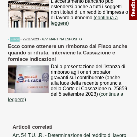
L’accertamento bancario può
estendersi anche a tutti i soggetti
non titolari di un reddito d’impresa o
di lavoro autonomo
(continua a
leggere)
•
Fisco
- 22/11/2023 -
AVV. MARTINA ESPOSITO
Ecco come ottenere un rimborso dal Fisco anche
quando si rifiuta: interviene la Cassazione e
fornisce indicazioni
Dalla presentazione dell'istanza di
rimborso agli oneri probatori
gravanti sul contribuente (anche
alla luce della recente pronuncia
della Corte di Cassazione n. 25859
del 5 settembre 2023)
(continua a
leggere)
Articoli correlati
Art. 54 T.U.I.R.
- Determinazione del reddito di lavoro