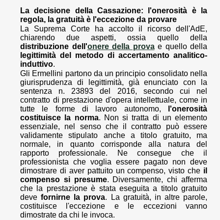
La decisione della Cassazione: l'onerosità è la
regola, la gratuità è l'eccezione da provare
La Suprema Corte ha accolto il ricorso dell'AdE,
chiarendo due aspetti, ossia quello della
distribuzione dell'
onere della prova
e quello della
legittimità del metodo di accertamento analitico-
induttivo
.
Gli Ermellini partono da un principio consolidato nella
giurisprudenza di legittimità, già enunciato con la
sentenza n. 23893 del 2016, secondo cui nel
contratto di prestazione d'opera intellettuale, come in
tutte le forme di lavoro autonomo,
l'onerosità
costituisce la norma
. Non si tratta di un elemento
essenziale, nel senso che il contratto può essere
validamente stipulato anche a titolo gratuito, ma
normale, in quanto corrisponde alla natura del
rapporto professionale. Ne consegue che il
professionista che voglia essere pagato non deve
dimostrare di aver pattuito un compenso, visto che
il
compenso si presume
. Diversamente, chi afferma
che la prestazione è stata eseguita a titolo gratuito
deve
fornirne la prova
. La gratuità, in altre parole,
costituisce l'eccezione e le eccezioni vanno
dimostrate da chi le invoca.