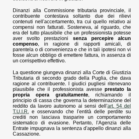
Dinanzi alla Commissione tributaria provinciale, il
contribuente contestava soltanto due dei rilievi
contenuti nell'accertamento, tra cui quello relativo ai
compensi non fatturati. Sosteneva, al riguardo, che
era del tutto plausibile che un professionista potesse
aver svolto prestazioni
senza percepire alcun
compenso
, in ragione di rapporti amicali, di
parentela o di convenienza e che in tali ipotesi non vi
fosse alcun obbligo di emettere fattura, in assenza di
un corrispettivo effettivo.
La questione giungeva dinanzi alla Corte di Giustizia
Tributaria di secondo grado della Puglia, che dava
ragione al contribuente. I giudici pugliesi ritenevano
plausibile che il professionista avesse
prestato la
propria opera gratuitamente
, richiamando il
principio di cassa che governa la determinazione del
reddito da lavoro autonomo ai sensi dell'
art. 54 del
T.U.I.R.
e osservando che l'entità delle perdite su
crediti non lasciava trasparire un comportamento
sistematico di evasione. Pertanto, l'Agenzia delle
Entrate impugnava la sentenza d'appello dinanzi alla
Cassazione.