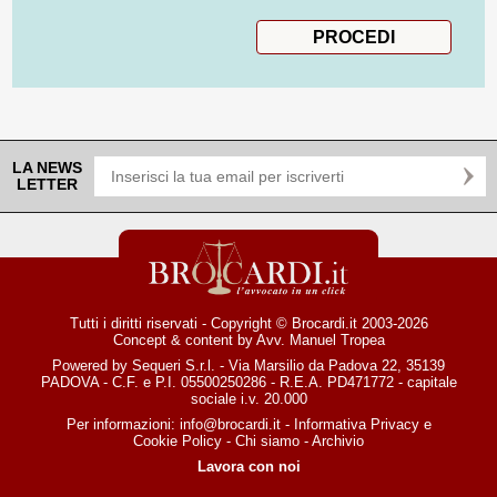
LA NEWS
LETTER
Tutti i diritti riservati - Copyright © Brocardi.it 2003-2026
Concept & content by
Avv. Manuel Tropea
Powered by Sequeri S.r.l. - Via Marsilio da Padova 22, 35139
PADOVA - C.F. e P.I. 05500250286 - R.E.A. PD471772 - capitale
sociale i.v. 20.000
Per informazioni:
info@brocardi.it
-
Informativa Privacy
e
Cookie Policy
-
Chi siamo
-
Archivio
Lavora con noi