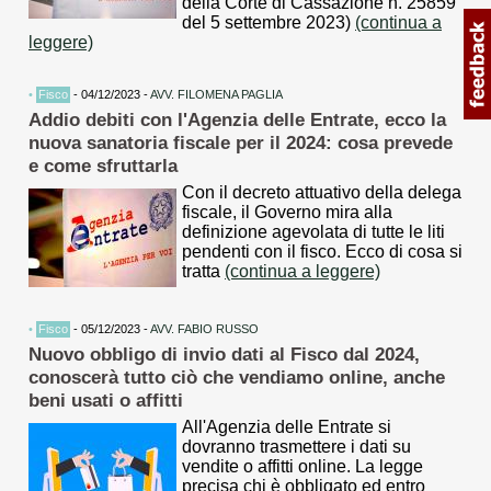
della Corte di Cassazione n. 25859
del 5 settembre 2023)
(continua a
leggere)
•
Fisco
- 04/12/2023 -
AVV. FILOMENA PAGLIA
Addio debiti con l'Agenzia delle Entrate, ecco la
nuova sanatoria fiscale per il 2024: cosa prevede
e come sfruttarla
Con il decreto attuativo della delega
fiscale, il Governo mira alla
definizione agevolata di tutte le liti
pendenti con il fisco. Ecco di cosa si
tratta
(continua a leggere)
•
Fisco
- 05/12/2023 -
AVV. FABIO RUSSO
Nuovo obbligo di invio dati al Fisco dal 2024,
conoscerà tutto ciò che vendiamo online, anche
beni usati o affitti
All'Agenzia delle Entrate si
dovranno trasmettere i dati su
vendite o affitti online. La legge
precisa chi è obbligato ed entro