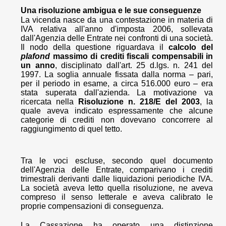
Una risoluzione ambigua e le sue conseguenze
La vicenda nasce da una contestazione in materia di
IVA relativa all'anno d'imposta 2006, sollevata
dall'Agenzia delle Entrate nei confronti di una società.
Il nodo della questione riguardava il
calcolo del
plafond
massimo di crediti fiscali
compensabili in
un anno
, disciplinato dall'art. 25 d.lgs. n. 241 del
1997. La soglia annuale fissata dalla norma – pari,
per il periodo in esame, a circa 516.000 euro – era
stata superata dall'azienda. La motivazione va
ricercata nella
Risoluzione n. 218/E del 2003
, la
quale aveva indicato espressamente che alcune
categorie di crediti non dovevano concorrere al
raggiungimento di quel tetto.
Tra le voci escluse, secondo quel documento
dell'Agenzia delle Entrate, comparivano i crediti
trimestrali derivanti dalle liquidazioni periodiche IVA.
La società aveva letto quella risoluzione, ne aveva
compreso il senso letterale e aveva calibrato le
proprie compensazioni di conseguenza.
La Cassazione ha operato una distinzione