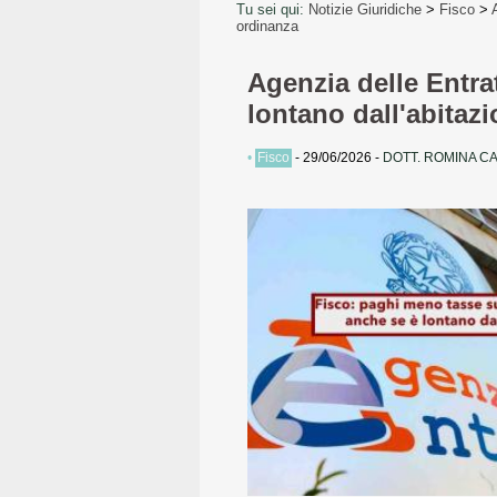
Tu sei qui:
Notizie Giuridiche
>
Fisco
>
ordinanza
Agenzia delle Entra
lontano dall'abitaz
•
Fisco
-
29/06/2026
-
DOTT. ROMINA C