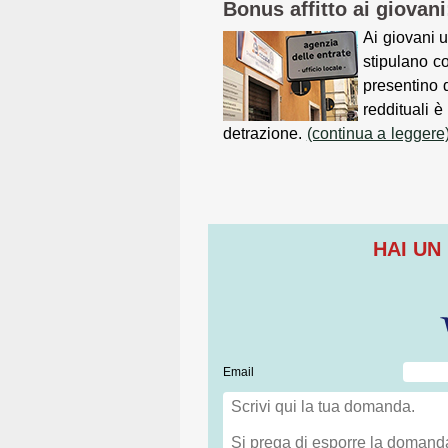
Bonus affitto ai giovan
Ai giovani 
stipulano co
presentino d
reddituali è
detrazione.
(continua a leggere
HAI UN
Email