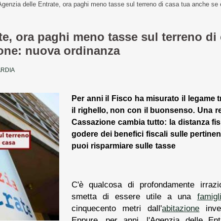
Agenzia delle Entrate, ora paghi meno tasse sul terreno di casa tua anche se è
te, ora paghi meno tasse sul terreno di
ione: nuova ordinanza
ARDIA
Per anni il Fisco ha misurato il legame 
il righello, non con il buonsenso. Una r
Cassazione cambia tutto: la distanza fi
godere dei benefici fiscali sulle pertinen
puoi risparmiare sulle tasse
C'è qualcosa di profondamente irrazi
smetta di essere utile a una
famigl
cinquecento metri dall'
abitazione
invec
Eppure, per anni, l'Agenzia delle En