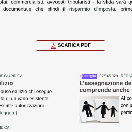
tai, commercialisti, avvocati tributaristi - la sfida sarà qu
 documentale che blindi il
risparmio
d'
imposta
, prim
SCARICA PDF
E GIURIDICA
•
Famiglia
- 07/04/2020 -
REDAZ
lizio
L’assegnazione de
comprende anche l
uso edilizio chi esegue
Al co
to di un vano esistente
coniu
scritte autorizzazioni.
pert
 leggere)
IDICA