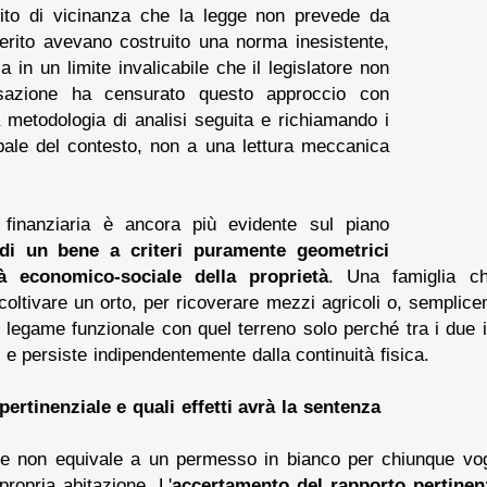
sito di vicinanza che la legge non prevede da
merito avevano costruito una norma inesistente,
a in un limite invalicabile che il legislatore non
sazione ha censurato questo approccio con
 metodologia di analisi seguita e richiamando i
obale del contesto, non a una lettura meccanica
e finanziaria è ancora più evidente sul piano
di un bene a criteri puramente geometrici
tà economico-sociale della proprietà
. Una famiglia ch
oltivare un orto, per ricoverare mezzi agricoli o, semplic
legame funzionale con quel terreno solo perché tra i due 
e persiste indipendentemente dalla continuità fisica.
ertinenziale e quali effetti avrà la sentenza
e non equivale a un permesso in bianco per chiunque vogl
propria abitazione. L'
accertamento del rapporto pertinen