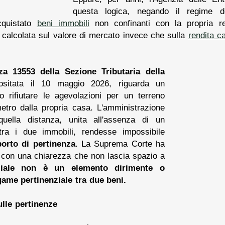
questa logica, negando il regime de
cquistato
beni immobili
non confinanti con la propria res
 calcolata sul valore di mercato invece che sulla
rendita c
za 13553 della Sezione Tributaria della
ositata il 10 maggio 2026, riguarda un
 rifiutare le agevolazioni per un terreno
etro dalla propria casa. L'amministrazione
quella distanza, unita all'assenza di un
 tra i due immobili, rendesse impossibile
porto di pertinenza
. La Suprema Corte ha
e con una chiarezza che non lascia spazio a
ziale non è un elemento dirimente o
game pertinenziale tra due beni.
ulle pertinenze