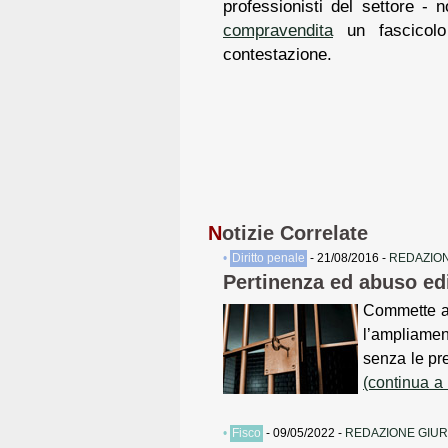
professionisti del settore - no
compravendita
un fascicolo
contestazione.
N
otizie Correlate
•
Diritto penale
- 21/08/2016 -
REDAZION
Pertinenza ed abuso edi
Commette ab
l’ampliamen
senza le pre
(continua a
•
Fisco
- 09/05/2022 -
REDAZIONE GIUR