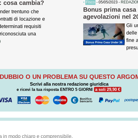
i: cosa cambia?
•
Fisco
- 05/05/2023 -
REDAZIO
Bonus prima casa 
under trentuno che
agevolazioni nel 2
ntratti di locazione e
Gli u
eterminati requisiti
delle
 riconosciuta una
fine 
)
pres
 DUBBIO O UN PROBLEMA SU QUESTO ARG
Scrivi alla nostra redazione giuridica
e ricevi la tua risposta
ENTRO 5 GIORNI
a soli 29,90 €