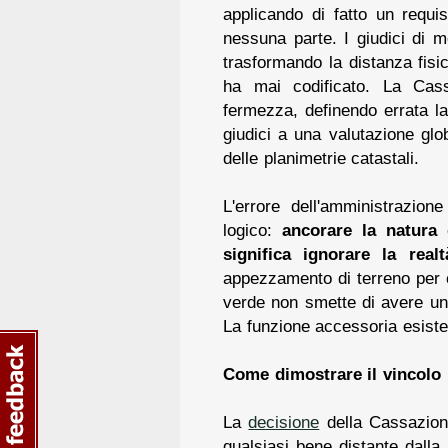
applicando di fatto un requi
nessuna parte. I giudici di 
trasformando la distanza fisic
ha mai codificato. La Cas
fermezza, definendo errata la
giudici a una valutazione gl
delle planimetrie catastali.
L'errore dell'amministrazion
logico:
ancorare la natura 
significa ignorare la real
appezzamento di terreno per c
verde non smette di avere un 
La funzione accessoria esiste 
Come dimostrare il vincolo p
La
decisione
della Cassazion
qualsiasi bene distante dalla 