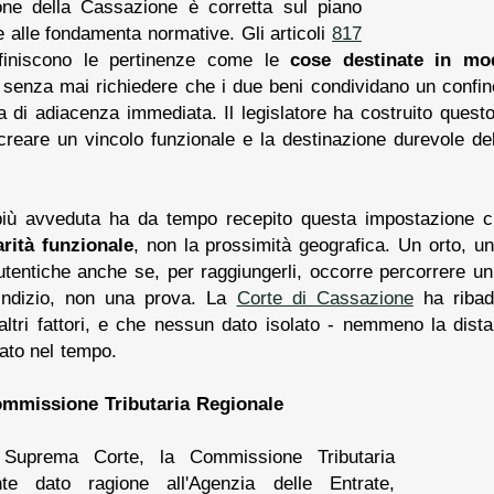
one della Cassazione è corretta sul piano
e alle fondamenta normative. Gli articoli
817
finiscono le pertinenze come le
cose destinate in mo
 senza mai richiedere che i due beni condividano un confine
di adiacenza immediata. Il legislatore ha costruito questo 
creare un vincolo funzionale e la destinazione durevole de
 più avveduta ha da tempo recepito questa impostazione c
rità funzionale
, non la prossimità geografica. Un orto, un
entiche anche se, per raggiungerli, occorre percorrere un 
indizio, non una prova. La
Corte di Cassazione
ha ribad
 altri fattori, e che nessun dato isolato - nemmeno la di
ato nel tempo.
Commissione Tributaria Regionale
Suprema Corte, la Commissione Tributaria
te dato ragione all'Agenzia delle Entrate,