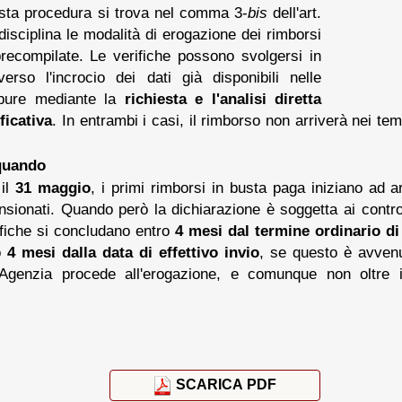
esta procedura si trova nel comma 3-
bis
dell'art.
disciplina le modalità di erogazione dei rimborsi
 precompilate. Le verifiche possono svolgersi in
verso l'incrocio dei dati già disponibili nelle
ppure mediante la
richiesta e l'analisi diretta
ficativa
. In entrambi i casi, il rimborso non arriverà nei tem
 quando
 il
31 maggio
, i primi rimborsi in busta paga iniziano ad a
nsionati. Quando però la dichiarazione è soggetta ai contro
fiche si concludano entro
4 mesi dal termine ordinario d
o
4 mesi dalla data di effettivo invio
, se questo è avven
'Agenzia procede all'erogazione, e comunque non oltre 
SCARICA PDF