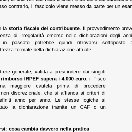
n caso contrario, il fascicolo viene messo da parte per un esa
è la
storia fiscale del contribuente
. Il provvedimento prev
senza di irregolarità emerse nelle dichiarazioni degli an
i in passato potrebbe quindi ritrovarsi sottoposto a
tezza formale della dichiarazione attuale.
ttere generale, valida a prescindere dai singoli
l
rimborso IRPEF supera i 4.000 euro
, il Fisco
una maggiore cautela prima di procedere
non discrezionale, che si affianca ai criteri di
efiniti anno per anno. Le stesse logiche si
tato la dichiarazione tramite un CAF o un
rsi: cosa cambia davvero nella pratica