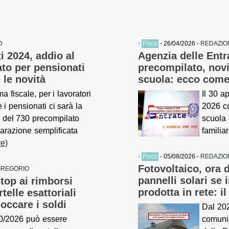
O
•
Fisco
- 26/04/2026 -
REDAZIO
i 2024, addio al
Agenzia delle Entra
to per pensionati
precompilato, novi
 le novità
scuola: ecco come 
ma fiscale, per i lavoratori
Il 30 a
 i pensionati ci sarà la
2026 c
e del 730 precompilato
scuola 
iarazione semplificata
familia
re)
•
Fisco
- 05/08/2026 -
REDAZIO
Fotovoltaico, ora 
GREGORIO
pannelli solari se 
stop ai rimborsi
prodotta in rete: il
rtelle esattoriali
occare i soldi
Dal 202
30/2026 può essere
comuni