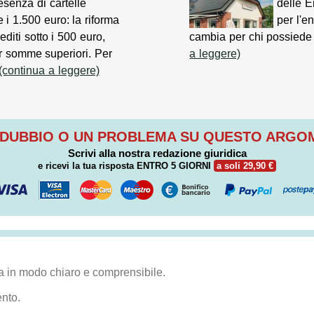
esenza di cartelle
delle E
re i 1.500 euro: la riforma
per l'e
rediti sotto i 500 euro,
cambia per chi possiede
r somme superiori. Per
a leggere)
(continua a leggere)
 DUBBIO O UN PROBLEMA SU QUESTO ARG
Scrivi alla nostra redazione giuridica
e ricevi la tua risposta
ENTRO 5 GIORNI
a soli 29,90 €