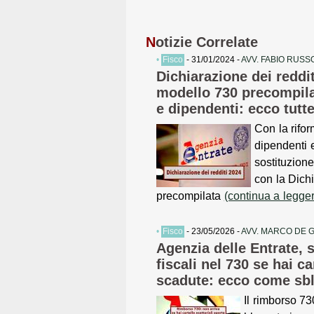
N
otizie Correlate
•
Fisco
- 31/01/2024 -
AVV. FABIO RUSS
Dichiarazione dei reddit
modello 730 precompila
e dipendenti: ecco tutte
Con la rifor
dipendenti e
sostituzion
con la Dich
precompilata
(continua a legge
•
Fisco
- 23/05/2026 -
AVV. MARCO DE 
Agenzia delle Entrate, 
fiscali nel 730 se hai ca
scadute: ecco come sbl
Il rimborso 7