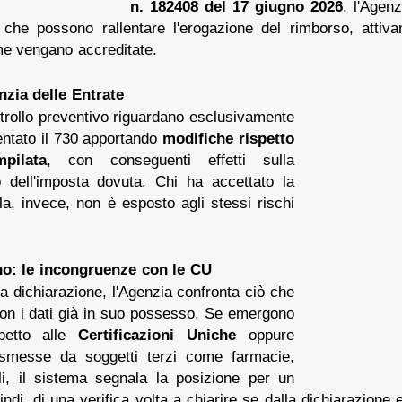
n. 182408 del 17 giugno 2026
, l'Agen
ta che possono rallentare l'erogazione del rimborso, attiv
e vengano accreditate.
nzia delle Entrate
controllo preventivo riguardano esclusivamente
entato il 730 apportando
modifiche rispetto
pilata
, con conseguenti effetti sulla
 dell'imposta dovuta. Chi ha accettato la
a, invece, non è esposto agli stessi rischi
o: le incongruenze con le CU
a dichiarazione, l'Agenzia confronta ciò che
on i dati già in suo possesso. Se emergono
spetto alle
Certificazioni Uniche
oppure
rasmesse da soggetti terzi come farmacie,
ali, il sistema segnala la posizione per un
indi, di una verifica volta a chiarire se dalla dichiarazion