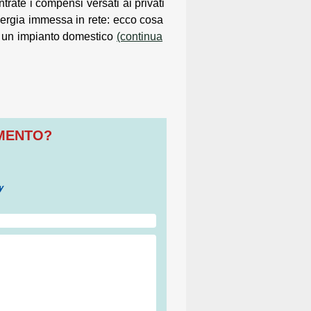
ntrate i compensi versati ai privati
nergia immessa in rete: ecco cosa
 un impianto domestico
(continua
OMENTO?