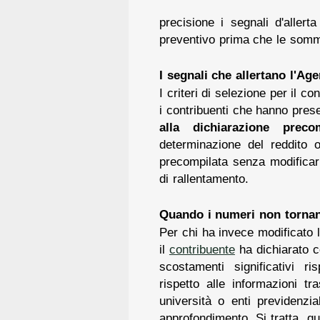
precisione i segnali d'aller
preventivo prima che le somm
I segnali che allertano l'Age
I criteri di selezione per il 
i contribuenti che hanno pres
alla dichiarazione precom
determinazione del reddito o
precompilata senza modificarl
di rallentamento.
Quando i numeri non tornan
Per chi ha invece modificato l
il
contribuente
ha dichiarato c
scostamenti significativi ri
rispetto alle informazioni t
università o enti previdenzi
approfondimento. Si tratta, qu