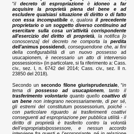
“
il
decreto di espropriazione
è
idoneo a far
acquisire la proprietà piena del bene e ad
escludere qualsiasi situazione di diritto o di fatto
con essa incompatibile
e, qualora
il precedente
proprietario o un soggetto diverso continuino ad
esercitare sulla cosa un’attività corrispondente
all’esercizio del diritto di proprietà
, la notifica [o
conoscenza] del decreto ne comporta la
perdita
dell’
animus possidend
i
, conseguendone che, ai fini
della configurabilità di un nuovo possesso
ad
usucapionem
, è necessario un atto di
interversio
possessionis» (in particolare, si fa riferimento a: Cass.
civ., sez. I, n. 6742 del 2014; Cass. civ., sez. II n.
23850 del 2018).
Secondo un
secondo filone giurisprudenziale
, “
in
tema di
possesso ad usucapionem
, tanto il
trasferimento volontario
quanto quello
coattivo di
un bene
non integrano necessariamente, di per sé,
gli estremi del
constitutum possessorium
, poiché -
con particolare riguardo ai trasferimenti coattivi
conseguenti ad espropriazione per pubblica utilità - il
diritto di proprietà è trasferito contro la volontà
dell’espropriato/possessore, e nessun accordo
interviene fra questi e l’espropriante, né in relazione