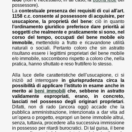
possessore).
La
contestuale presenza dei requisiti di cui all’art.
1158 c.c. consente al possessore di acquisire, per
usucapione, la proprietà del bene
: ciò in quanto
l’ordinamento giuridico preferisce dare priorità ai
soggetti che realmente e praticamente si sono, nel
corso del tempo, occupati del bene mobile e/o
immobile,
mettendolo a frutto e ricavandone utilità
naturali o sociali. Pertanto coloro che sin astratto
risultano essere i legittimi proprietari del bene mobile
e/o immobile, soccombono rispetto a coloro che, nella
pratica, hanno sfruttato e reso fruttifero lo stesso.
Alla luce delle caratteristiche dell’usucapione, ci si
iniziò ad interrogare
in giurisprudenza circa la
possibilità di applicare l’istituto in esame anche in
merito ai
beni immobili
che, sebbene in astratto
validamente espropriati, erano, in concreto,
lasciati nel possesso degli originari proprietari
.
Difatti, non di rado (ancora oggi) accade che la
pubblica amministrazione, intenzionata a dar vita ad
un’opera o progetto, espropri un bene immobile altrui,
senza, tuttavia, procedere alla successiva immissione
in possesso per ritardi burocratici. Di tal guisa, il bene