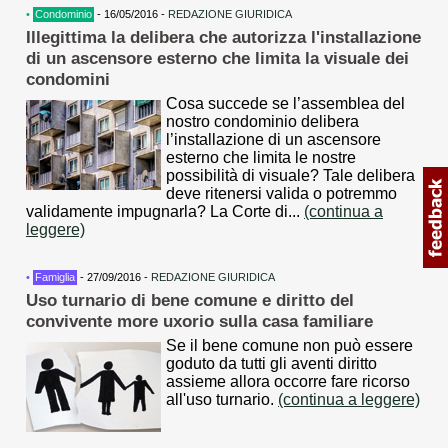
•
Condominio
- 16/05/2016 -
REDAZIONE GIURIDICA
Illegittima la delibera che autorizza l'installazione
di un ascensore esterno che limita la visuale dei
condomini
Cosa succede se l’assemblea del
nostro condominio delibera
l’installazione di un ascensore
esterno che limita le nostre
possibilità di visuale? Tale delibera
deve ritenersi valida o potremmo
validamente impugnarla? La Corte di...
(continua a
leggere)
•
Famiglia
- 27/09/2016 -
REDAZIONE GIURIDICA
Uso turnario di bene comune e diritto del
convivente more uxorio sulla casa familiare
Se il bene comune non può essere
goduto da tutti gli aventi diritto
assieme allora occorre fare ricorso
all'uso turnario.
(continua a leggere)