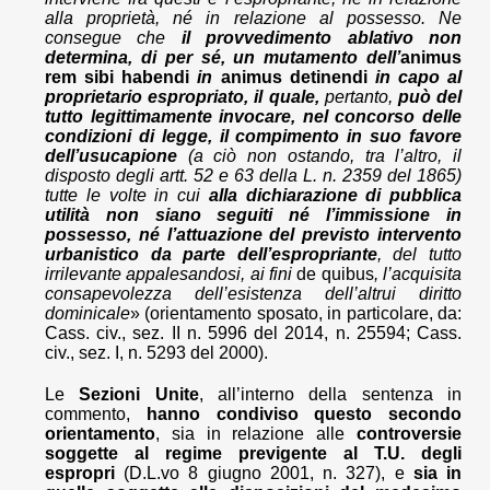
alla proprietà, né in relazione al possesso. Ne
consegue che
il provvedimento ablativo non
determina, di per sé, un mutamento dell’
animus
rem sibi habendi
in
animus detinendi
in capo al
proprietario espropriato, il quale,
pertanto,
può del
tutto legittimamente invocare, nel concorso delle
condizioni di legge, il compimento in suo favore
dell’usucapione
(a ciò non ostando, tra l’altro, il
disposto degli artt. 52 e 63 della L. n. 2359 del 1865)
tutte le volte in cui
alla dichiarazione di pubblica
utilità non siano seguiti né l’immissione in
possesso, né l’attuazione del previsto intervento
urbanistico da parte dell’espropriante
, del tutto
irrilevante appalesandosi, ai fini
de quibus
, l’acquisita
consapevolezza dell’esistenza dell’altrui diritto
dominicale
» (orientamento sposato, in particolare, da:
Cass. civ., sez. II n. 5996 del 2014, n. 25594; Cass.
civ., sez. I, n. 5293 del 2000).
Le
Sezioni Unite
, all’interno della sentenza in
commento,
hanno condiviso questo secondo
orientamento
, sia in relazione alle
controversie
soggette al regime previgente al T.U. degli
espropri
(D.L.vo 8 giugno 2001, n. 327), e
sia in