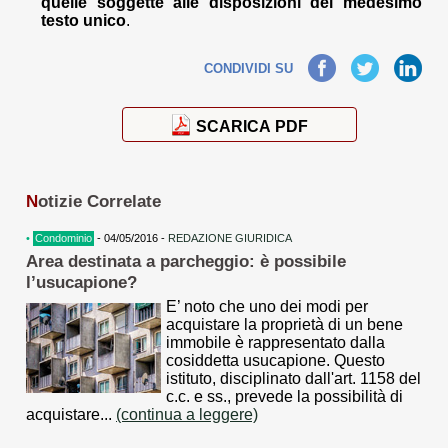
quelle soggette alle disposizioni del medesimo
testo unico
.
Facebook
Twitter
LinkedIn
CONDIVIDI SU
SCARICA PDF
N
otizie Correlate
•
Condominio
- 04/05/2016 -
REDAZIONE GIURIDICA
Area destinata a parcheggio: è possibile
l’usucapione?
E’ noto che uno dei modi per
acquistare la proprietà di un bene
immobile è rappresentato dalla
cosiddetta usucapione. Questo
istituto, disciplinato dall'art. 1158 del
c.c. e ss., prevede la possibilità di
acquistare...
(continua a leggere)