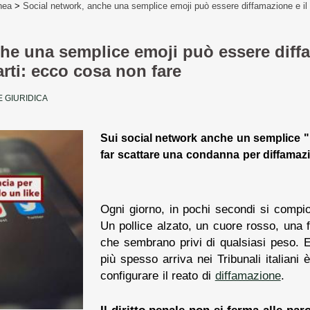
nea
>
Social network, anche una semplice emoji può essere diffamazione e il 
he una semplice emoji può essere diffa
rti: ecco cosa non fare
 GIURIDICA
Sui social network anche un semplice 
far scattare una condanna per diffamaz
Ogni giorno, in pochi secondi si compio
Un pollice alzato, un cuore rosso, una fa
che sembrano privi di qualsiasi peso.
più spesso arriva nei Tribunali italiani
configurare il reato di
diffamazione
.
Il diritto penale non si ferma alle paro