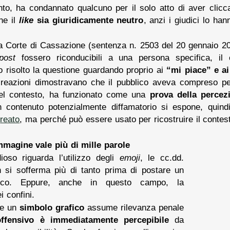
, ha condannato qualcuno per il solo atto di aver clicca
he il
like
sia giuridicamente neutro
, anzi i giudici lo ha
la Corte di Cassazione (sentenza n. 2503 del 20 gennaio 202
post
fossero riconducibili a una persona specifica, i
no risolto la questione guardando proprio ai
“mi piace” e a
le reazioni dimostravano che il pubblico aveva compreso pe
uel contesto, ha funzionato come una
prova della percezi
contenuto potenzialmente diffamatorio si espone, quind
n
reato
, ma perché può essere usato per ricostruire il contesto 
mmagine vale più di mille parole
oso riguarda l’utilizzo degli
emoji
, le cc.dd.
n si sofferma più di tanto prima di postare un
ico. Eppure, anche in questo campo, la
i confini.
he un
simbolo grafico
assume rilevanza penale
 offensivo è immediatamente percepibile
da