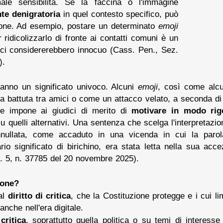
le sensibilità. Se la faccina o l'immagine
te denigratoria
in quel contesto specifico, può
zione. Ad esempio, postare un determinato
emoji
r ridicolizzarlo di fronte ai contatti comuni è un
dici considererebbero innocuo (Cass. Pen., Sez.
).
 hanno un significato univoco. Alcuni
emoji
, così come alc
 battuta tra amici o come un attacco velato, a seconda di c
ne impone ai giudici di merito di
motivare in modo rig
su quelli alternativi. Una sentenza che scelga l'interpretaz
annullata, come accaduto in una vicenda in cui la par
rio significato di birichino, era stata letta nella sua ac
. 5, n. 37785 del 20 novembre 2025).
ione?
al
diritto di critica
, che la Costituzione protegge e i cui l
anche nell'era digitale.
a
critica
, soprattutto quella politica o su temi di interess