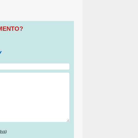
OMENTO?
tiva
)