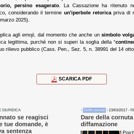
orio, persino esagerato
. La Cassazione ha ritenuto non
o, considerando il termine
un'iperbole retorica
priva di 
 marzo 2025).
plica agli
emoji
, dal momento che anche un
simbolo volg
tica legittima, purché non si superi la soglia della “
contine
uo rilievo pubblico (Cass. Pen., Sez. 5, n. 38991 del 14 ott
SCARICA PDF
 GIURIDICA
•
Diritto penale
- 23/03/2017 -
R
nnato se reagisci
Dare della cornuta
le tue domande, è
diffamazione
va sentenza
Poich