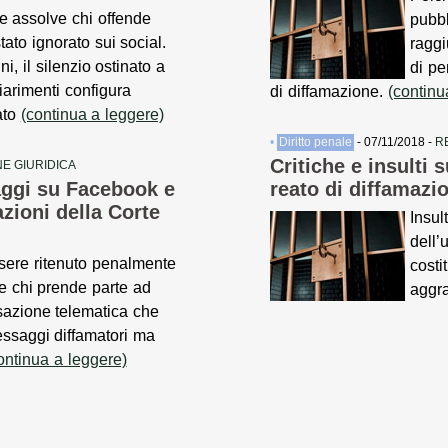
 assolve chi offende
pubb
ato ignorato sui social.
ragg
ni, il silenzio ostinato a
di pe
hiarimenti configura
di diffamazione.
(continu
ato
(continua a leggere)
•
Diritto penale
- 07/11/2018 -
R
Critiche e insulti 
E GIURIDICA
aggi su Facebook e
reato di diffamazi
azioni della Corte
Insul
dell’
ere ritenuto penalmente
costi
e chi prende parte ad
aggr
azione telematica che
ssaggi diffamatori ma
ontinua a leggere)