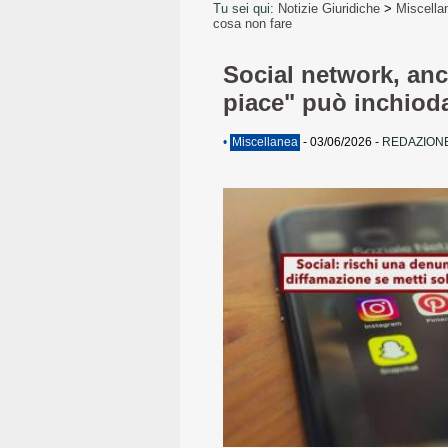
Tu sei qui:
Notizie Giuridiche
>
Miscella
cosa non fare
Social network, anc
piace" può inchioda
•
Miscellanea
-
03/06/2026
-
REDAZIONE