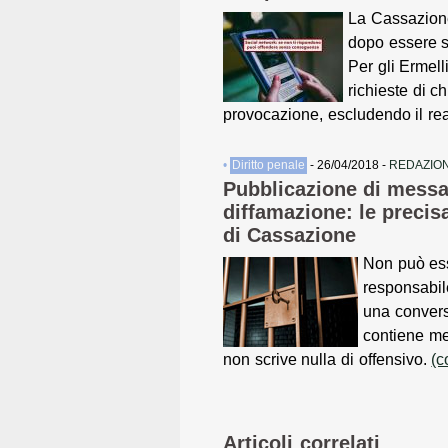
La Cassazione
dopo essere st
Per gli Ermelli
richieste di c
provocazione, escludendo il re
•
Diritto penale
- 26/04/2018 -
REDAZION
Pubblicazione di mess
diffamazione: le precis
di Cassazione
Non può ess
responsabil
una convers
contiene me
non scrive nulla di offensivo.
(c
Articoli correlati