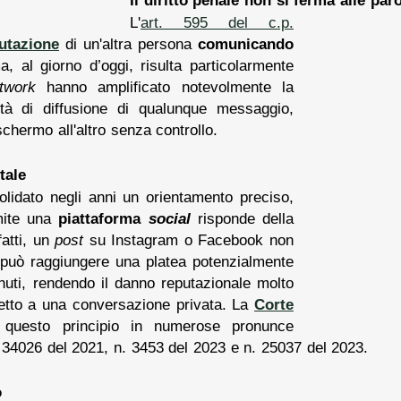
L'
art. 595 del c.p.
utazione
di un'altra persona
comunicando
a, al giorno d’oggi, risulta particolarmente
twork
hanno amplificato notevolmente la
ità di diffusione di qualunque messaggio,
chermo all'altro senza controllo.
tale
solidato negli anni un orientamento preciso,
mite una
piattaforma
social
risponde della
fatti, un
post
su Instagram o Facebook non
 può raggiungere una platea potenzialmente
minuti, rendendo il danno reputazionale molto
spetto a una conversazione privata. La
Corte
 questo principio in numerose pronunce
. 34026 del 2021, n. 3453 del 2023 e n. 25037 del 2023.
o