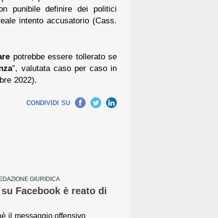
 punibile definire dei politici
reale intento accusatorio (Cass.
are
potrebbe essere tollerato se
nza
”, valutata caso per caso in
obre 2022).
Facebook
Twitter
LinkedIn
CONDIVIDI SU
EDAZIONE GIURIDICA
 su Facebook è reato di
è il messaggio offensivo