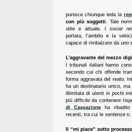
punisce chiunque leda la
rep
con più soggetti
. Tale norm
utile e attuale. I
social ne
portata, l’ambito e la veloc
capace di rimbalzare da uno s
L'aggravante del mezzo digi
I tribunali italiani hanno con
secondo cui chi offende tra
forma aggravata del reato. In
ha un destinatario unico, ma
illimitata di utenti in pochi 
più difficile da contenere ri
di Cassazione
ha ribadito
recenti, tra cui le sentenze n
Il “mi piace” sotto process