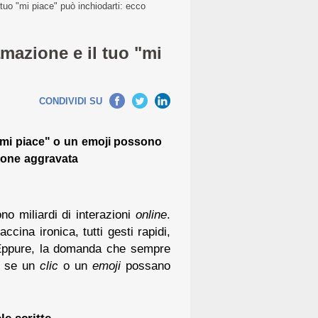
tuo "mi piace" può inchiodarti: ecco
mazione e il tuo "mi
CONDIVIDI SU
"mi piace" o un emoji possono
ione aggravata
no miliardi di interazioni
online
.
ccina ironica, tutti gesti rapidi,
 Eppure, la domanda che sempre
 è se un
clic
o un
emoji
possano
le scritte