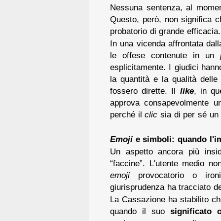
Nessuna sentenza, al momento
Questo, però, non significa c
probatorio di grande efficacia.
In una vicenda affrontata dal
le offese contenute in un
esplicitamente. I giudici han
la quantità e la qualità del
fossero dirette. Il
like
, in q
approva consapevolmente un 
perché il
clic
sia di per sé u
Emoji
e simboli: quando l'i
Un aspetto ancora più insidi
“faccine”. L'utente medio no
emoji
provocatorio o iron
giurisprudenza ha tracciato de
La Cassazione ha stabilito c
quando il suo
significato