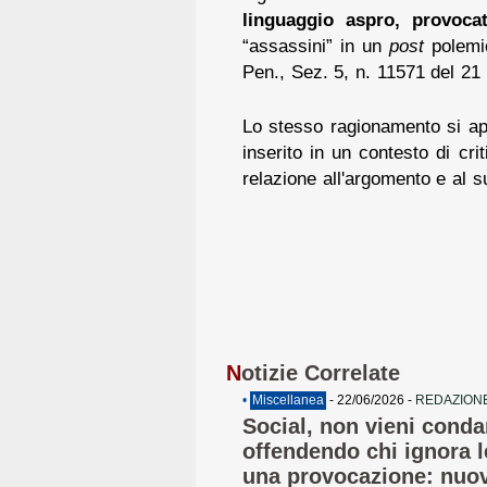
linguaggio aspro, provocat
“assassini” in un
post
polemic
Pen., Sez. 5, n. 11571 del 21
Lo stesso ragionamento si ap
inserito in un contesto di cri
relazione all'argomento e al s
N
otizie Correlate
•
Miscellanea
- 22/06/2026 -
REDAZIONE
Social, non vieni conda
offendendo chi ignora 
una provocazione: nuo