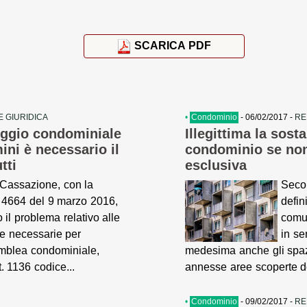
SCARICA PDF
 GIURIDICA
•
Condominio
- 06/02/2017 -
RE
eggio condominiale
Illegittima la sost
ni è necessario il
condominio se non 
tti
esclusiva
 Cassazione, con la
Seco
 4664 del 9 marzo 2016,
defin
o il problema relativo alle
comu
e necessarie per
in s
emblea condominiale,
medesima anche gli spazi 
t. 1136 codice...
annesse aree scoperte de
•
Condominio
- 09/02/2017 -
RE