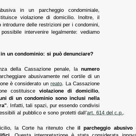
busiva in un parcheggio condominiale,
tuisce violazione di domicilio. Inoltre, il
ntrodurre delle restrizioni per i condomini,
possibile intervenire legalmente: vediamo
 in un condominio: si può denunciare?
nza della Cassazione penale, la
numero
archeggiare abusivamente nel cortile di un
ione è considerato un
reato
. La Cassazione
one costituisce
violazione di domicilio
,
uni di un condominio sono inclusi nella
ra"
. Infatti, tali spazi, pur essendo condivisi
sibili al pubblico e sono protetti dall’
art. 614 del c.p.
.
icilio, la Corte ha ritenuto che
il parcheggio abusivo 
fici
. Questa interpretazione è stata considerata innova