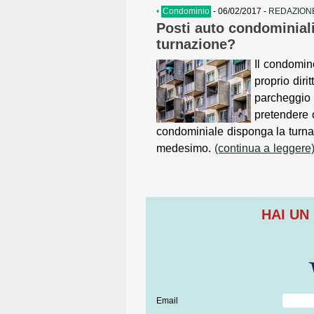
•
Condominio
- 06/02/2017 -
REDAZIONE
Posti auto condominiali
turnazione?
Il condomino
proprio dirit
parcheggio
pretendere 
condominiale disponga la turnaz
medesimo.
(continua a leggere
HAI UN
Email