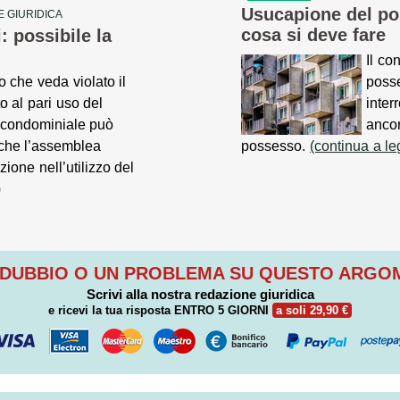
Usucapione del po
 GIURIDICA
cosa si deve fare
: possibile la
Il co
 che veda violato il
posse
to al pari uso del
inter
 condominiale può
ancor
che l’assemblea
possesso.
(continua a le
ione nell’utilizzo del
)
 DUBBIO O UN PROBLEMA SU QUESTO ARG
Scrivi alla nostra redazione giuridica
e ricevi la tua risposta
ENTRO 5 GIORNI
a soli 29,90 €