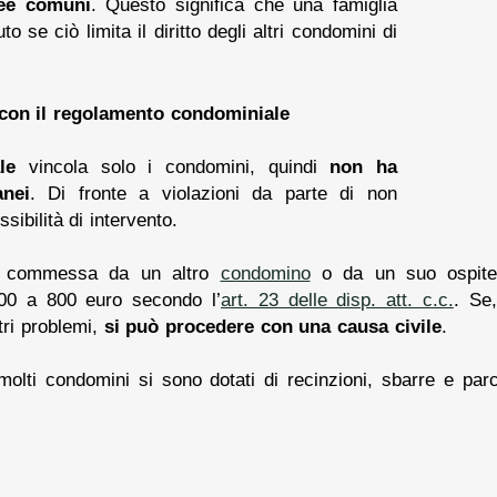
ree comuni
. Questo significa che una famiglia
o se ciò limita il diritto degli altri condomini di
 con il regolamento condominiale
le
vincola solo i condomini, quindi
non ha
anei
. Di fronte a violazioni da parte di non
sibilità di intervento.
 è commessa da un altro
condomino
o da un suo ospit
00 a 800 euro secondo l’
art. 23 delle disp. att. c.c.
. Se,
tri problemi,
si può procedere con una causa civile
.
molti condomini si sono dotati di recinzioni, sbarre e pa