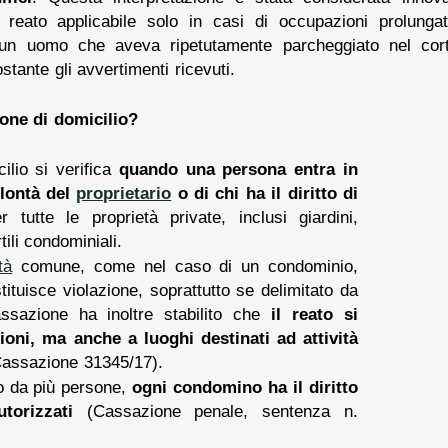
 reato applicabile solo in casi di occupazioni prolung
un uomo che aveva ripetutamente parcheggiato nel cort
stante gli avvertimenti ricevuti.
ione di domicilio?
cilio si verifica
quando una persona entra in
olontà del
proprietario
o di chi ha il diritto di
 tutte le proprietà private, inclusi giardini,
tili condominiali.
tà
comune, come nel caso di un condominio,
ituisce violazione, soprattutto se delimitato da
assazione ha inoltre stabilito che
il reato si
ioni, ma anche a luoghi destinati ad attività
assazione 31345/17).
so da più persone,
ogni condomino ha il diritto
torizzati
(Cassazione penale, sentenza n.