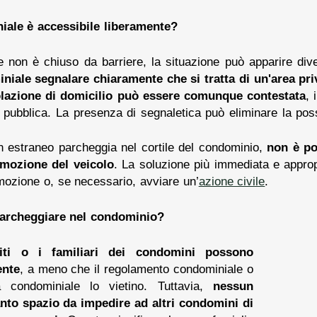
iale è accessibile liberamente?
e non è chiuso da barriere, la situazione può apparire div
niale segnalare chiaramente che si tratta di un'area pri
olazione di domicilio può essere comunque contestata
, 
pubblica. La presenza di segnaletica può eliminare la possib
n estraneo parcheggia nel cortile del condominio,
non è po
rimozione del veicolo
. La soluzione più immediata e appropr
imozione o, se necessario, avviare un’
azione civile
.
parcheggiare nel condominio?
piti o i familiari dei condomini possono
ente
, a meno che il regolamento condominiale o
a condominiale lo vietino. Tuttavia,
nessun
to spazio da impedire ad altri condomini di