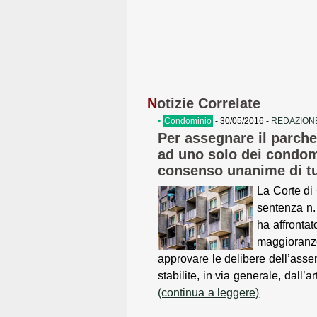
N
otizie Correlate
•
Condominio
- 30/05/2016 -
REDAZIONE
Per assegnare il parch
ad uno solo dei condomi
consenso unanime di tu
La Corte di
sentenza n.
ha affrontat
maggioranz
approvare le delibere dell’ass
stabilite, in via generale, dall’ar
(continua a leggere)