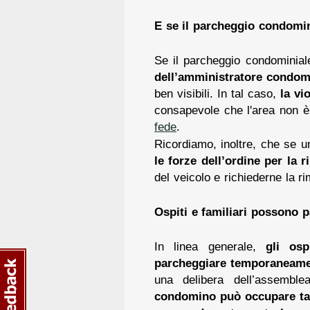
E se il parcheggio condomin
Se il parcheggio condominial
dell’amministratore condomi
ben visibili. In tal caso,
la vi
consapevole che l'area non è 
fede
.
Ricordiamo, inoltre, che se u
le forze dell’ordine per la 
del veicolo e richiederne la r
Ospiti e familiari possono 
In linea generale,
gli os
parcheggiare temporaneam
una delibera dell’assemble
condomino può occupare tan