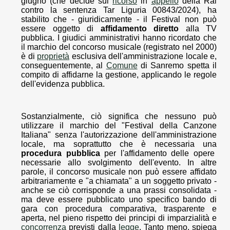
giugno (che decide sul
ricorso
in
appello
della Rai
contro la sentenza Tar Liguria 00843/2024), ha
stabilito che - giuridicamente - il Festival non può
essere oggetto di
affidamento diretto
alla TV
pubblica. I giudici amministrativi hanno ricordato che
il marchio del concorso musicale (registrato nel 2000)
è di
proprietà
esclusiva dell'amministrazione locale e,
conseguentemente, al
Comune
di Sanremo spetta il
compito di affidarne la gestione, applicando le regole
dell'evidenza pubblica.
Sostanzialmente, ciò significa che nessuno può
utilizzare il marchio del "Festival della Canzone
Italiana" senza l'autorizzazione dell'amministrazione
locale, ma soprattutto che è necessaria una
procedura pubblica
per l'affidamento delle opere
necessarie allo svolgimento dell'evento. In altre
parole, il concorso musicale non può essere affidato
arbitrariamente e "a chiamata" a un soggetto privato -
anche se ciò corrisponde a una prassi consolidata -
ma deve essere pubblicato uno specifico bando di
gara con procedura comparativa, trasparente e
aperta, nel pieno rispetto dei principi di imparzialità e
concorrenza
previsti dalla
legge
. Tanto meno, spiega