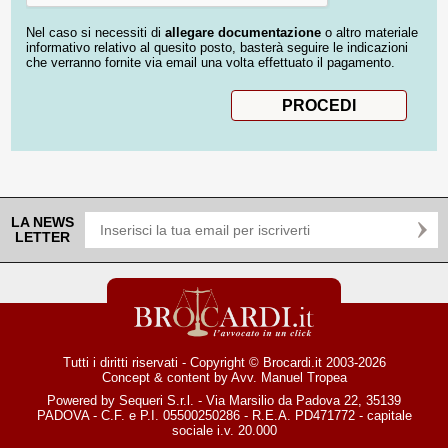
Nel caso si necessiti di
allegare documentazione
o altro materiale
informativo relativo al quesito posto, basterà seguire le indicazioni
che verranno fornite via email una volta effettuato il pagamento.
LA NEWS
LETTER
Tutti i diritti riservati - Copyright © Brocardi.it 2003-2026
Concept & content by
Avv. Manuel Tropea
Powered by Sequeri S.r.l. - Via Marsilio da Padova 22, 35139
PADOVA - C.F. e P.I. 05500250286 - R.E.A. PD471772 - capitale
sociale i.v. 20.000