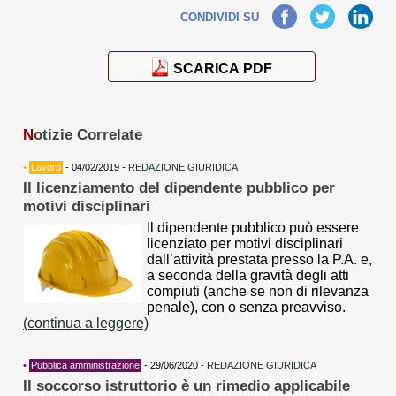
Facebook
Twitter
LinkedIn
CONDIVIDI SU
SCARICA PDF
N
otizie Correlate
•
Lavoro
- 04/02/2019 -
REDAZIONE GIURIDICA
Il licenziamento del dipendente pubblico per
motivi disciplinari
Il dipendente pubblico può essere
licenziato per motivi disciplinari
dall’attività prestata presso la P.A. e,
a seconda della gravità degli atti
compiuti (anche se non di rilevanza
penale), con o senza preavviso.
(continua a leggere)
•
Pubblica amministrazione
- 29/06/2020 -
REDAZIONE GIURIDICA
Il soccorso istruttorio è un rimedio applicabile