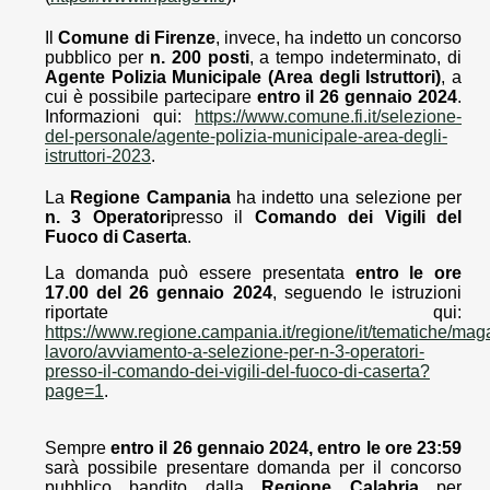
Il
Comune di Firenze
, invece, ha indetto un concorso
pubblico per
n. 200 posti
, a tempo indeterminato, di
Agente Polizia Municipale (Area degli Istruttori)
, a
cui è possibile partecipare
entro il 26 gennaio 2024
.
Informazioni qui:
https://www.comune.fi.it/selezione-
del-personale/agente-polizia-municipale-area-degli-
istruttori-2023
.
La
Regione Campania
ha indetto una selezione per
n. 3 Operatori
presso il
Comando dei Vigili del
Fuoco di Caserta
.
La domanda può essere presentata
entro le ore
17.00 del 26 gennaio 2024
, seguendo le istruzioni
riportate qui:
https://www.regione.campania.it/regione/it/tematiche/mag
lavoro/avviamento-a-selezione-per-n-3-operatori-
presso-il-comando-dei-vigili-del-fuoco-di-caserta?
page=1
.
Sempre
entro il 26 gennaio 2024, entro le ore 23:59
sarà possibile presentare domanda per il concorso
pubblico bandito dalla
Regione Calabria
per