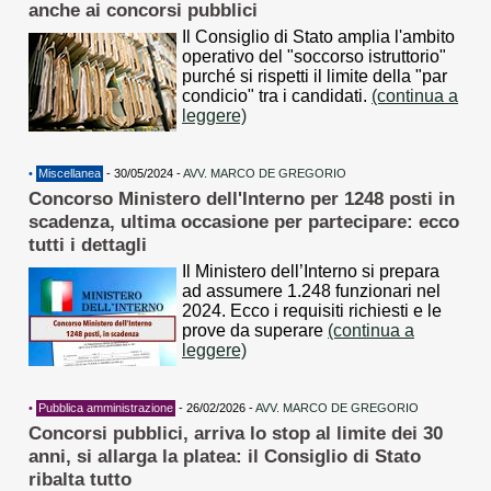
anche ai concorsi pubblici
Il Consiglio di Stato amplia l'ambito
operativo del "soccorso istruttorio"
purché si rispetti il limite della "par
condicio" tra i candidati.
(continua a
leggere)
•
Miscellanea
- 30/05/2024 -
AVV. MARCO DE GREGORIO
Concorso Ministero dell'Interno per 1248 posti in
scadenza, ultima occasione per partecipare: ecco
tutti i dettagli
Il Ministero dell’Interno si prepara
ad assumere 1.248 funzionari nel
2024. Ecco i requisiti richiesti e le
prove da superare
(continua a
leggere)
•
Pubblica amministrazione
- 26/02/2026 -
AVV. MARCO DE GREGORIO
Concorsi pubblici, arriva lo stop al limite dei 30
anni, si allarga la platea: il Consiglio di Stato
ribalta tutto