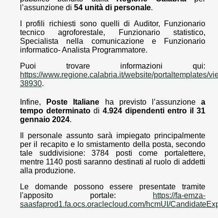
l’assunzione di
54 unità di personale
.
I profili richiesti sono quelli di Auditor, Funzionario
tecnico agroforestale, Funzionario statistico,
Specialista nella comunicazione e Funzionario
informatico- Analista Programmatore.
Puoi trovare informazioni qui:
https://www.regione.calabria.it/website/portaltemplates/v
38930
.
Infine,
Poste Italiane
ha previsto l’assunzione
a
tempo determinato
di
4.924 dipendenti entro il 31
gennaio 2024
.
Il personale assunto sarà impiegato principalmente
per il recapito e lo smistamento della posta, secondo
tale suddivisione: 3784 posti come portalettere,
mentre 1140 posti saranno destinati al ruolo di addetti
alla produzione.
Le domande possono essere presentate tramite
l'apposito portale:
https://fa-emza-
saasfaprod1.fa.ocs.oraclecloud.com/hcmUI/CandidateExpe