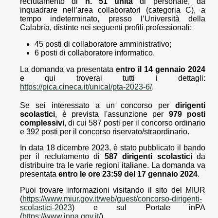
reclutamento di
n. 51 unità
di personale, da
inquadrare nell’area collaboratori (categoria C), a
tempo indeterminato, presso l’Università della
Calabria, distinte nei seguenti profili professionali:
45 posti di collaboratore amministrativo;
6 posti di collaboratore informatico.
La domanda va presentata
entro il 14 gennaio 2024
e qui troverai tutti i dettagli:
https://pica.cineca.it/unical/pta-2023-6/
.
Se sei interessato a un concorso per
dirigenti
scolastici
, è prevista l'assunzione per
979 posti
complessivi
, di cui 587 posti per il concorso ordinario
e 392 posti per il concorso riservato/straordinario.
In data 18 dicembre 2023, è stato pubblicato il bando
per il reclutamento di
587 dirigenti scolastici
da
distribuire tra le varie regioni italiane. La domanda va
presentata
entro le ore 23:59 del 17 gennaio 2024
.
Puoi trovare informazioni visitando il sito del MIUR
(
https://www.miur.gov.it/web/guest/concorso-dirigenti-
scolastici-2023
) e sul Portale inPA
(
https://www.inpa.gov.it/
).