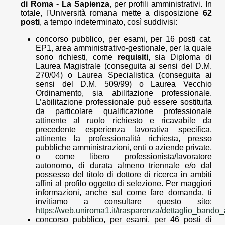
di Roma - La Sapienza
, per profili amministrativi. In
totale, l'Università romana mette a disposizione
62
posti
, a tempo indeterminato, così suddivisi:
concorso pubblico, per esami, per 16 posti cat.
EP1, area amministrativo-gestionale, per la quale
sono richiesti, come
requisiti
, sia Diploma di
Laurea Magistrale (conseguita ai sensi del D.M.
270/04) o Laurea Specialistica (conseguita ai
sensi del D.M. 509/99) o Laurea Vecchio
Ordinamento, sia abilitazione professionale.
L’abilitazione professionale può essere sostituita
da particolare qualificazione professionale
attinente al ruolo richiesto e ricavabile da
precedente esperienza lavorativa specifica,
attinente la professionalità richiesta, presso
pubbliche amministrazioni, enti o aziende private,
o come libero professionista/lavoratore
autonomo, di durata almeno triennale e/o dal
possesso del titolo di dottore di ricerca in ambiti
affini al profilo oggetto di selezione. Per maggiori
informazioni, anche sul come fare domanda, ti
invitiamo a consultare questo sito:
https://web.uniroma1.it/trasparenza/dettaglio_bando
concorso pubblico, per esami, per 46 posti di