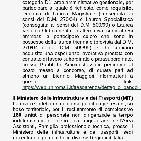
categoria D1, area amministrativo-gestionale, per
partecipare al quale è richiesto, come
requisito
,
Diploma di Laurea Magistrale (conseguita ai
sensi del D.M. 270/04) o Laurea Specialistica
(conseguita ai sensi del D.M. 509/99) o Laurea
Vecchio Ordinamento. In alternativa, sono altresì
ammessi a partecipare coloro che sono in
possesso della laurea triennale (prevista dal D.M.
270/04 o dal D.M. 509/99) e che abbiano
acquisito una esperienza lavorativa prestata con
contratto di lavoro subordinato o parasubordinato,
presso Pubbliche Amministrazioni, pertinente al
posto messo a concorso, di durata pari ad
almeno un biennio. Maggiori informazioni a
questo link:
https://web.uniroma1.it/trasparenza/dettaglio_bando
Il
Ministero delle Infrastrutture e dei Trasporti (MIT)
ha invece indetto un concorso pubblico per esami, su
base territoriale, per il reclutamento di complessive
160 unità
di personale non dirigenziale a tempo
indeterminato e pieno, da inquadrare nell’Area
Assistenti, Famiglia professionale tecnica, presso il
Ministero delle infrastrutture e dei trasporti, sedi
decentrate e periferiche in diverse Regioni d'Italia.